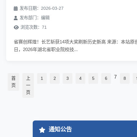
发布日期：2026-03-27
发布部门：编辑
浏览次数：71
省赛创辉煌！长艺斩获14项大奖刷新历史新高 来源：本站原创作者：
日，2026年湖北省职业院校技...
7
首
上
1
2
3
4
5
6
8
页
一
页
通知公告